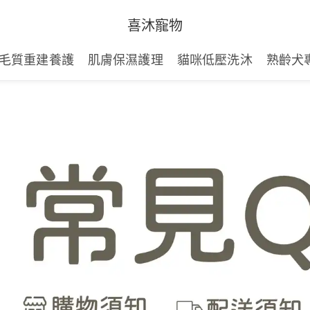
喜沐寵物
毛質重建養護
肌膚保濕護理
貓咪低壓洗沐
熟齡犬