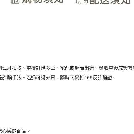
期每月扣款、重覆訂購多筆、宅配或
超商出錯、簽收單簽成簽帳
是詐騙手法。若遇可疑來電，隨時可撥打165反詐騙諮。
您心儀的商品。