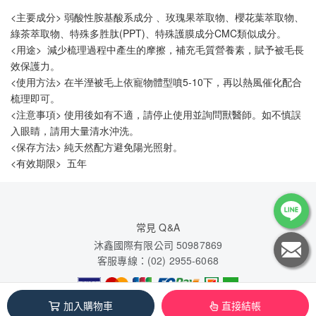
<主要成分> 弱酸性胺基酸系成分 、玫瑰果萃取物、櫻花葉萃取物、
綠茶萃取物、特殊多胜肽(PPT)、特殊護膜成分CMC類似成分。
<用途>  減少梳理過程中產生的摩擦，補充毛質營養素，賦予被毛長
效保護力。
<使用方法> 在半溼被毛上依寵物體型噴5-10下，再以熱風催化配合
梳理即可。
<注意事項> 使用後如有不適，請停止使用並詢問獸醫師。如不慎誤
入眼睛，請用大量清水沖洗。
<保存方法> 純天然配方避免陽光照射。
<有效期限>  五年
常見 Q&A
沐鑫國際有限公司 50987869
客服專線：(02) 2955-6068
加入購物車
直接結帳
本系統由
1shop一頁購物
維護